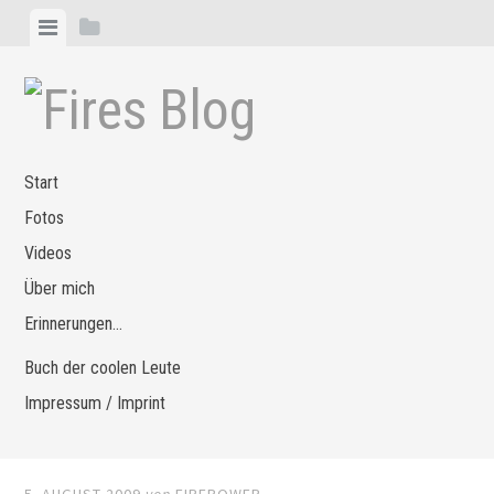
Zum
Menü
Seitenleiste
Inhalt
anzeigen
anzeigen
springen
Start
Fotos
Videos
Über mich
Erinnerungen…
Buch der coolen Leute
Impressum / Imprint
5. AUGUST 2009
von
FIREPOWER