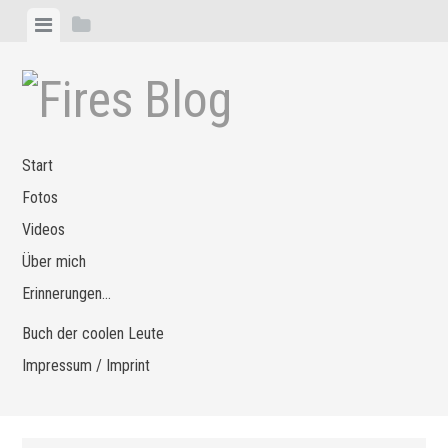
Zum
Menü
Seitenleiste
Inhalt
anzeigen
anzeigen
springen
Start
Fotos
Videos
Über mich
Erinnerungen…
Buch der coolen Leute
Impressum / Imprint