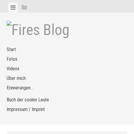
Zum
Menü
Seitenleiste
Inhalt
anzeigen
anzeigen
springen
Start
Fotos
Videos
Über mich
Erinnerungen…
Buch der coolen Leute
Impressum / Imprint