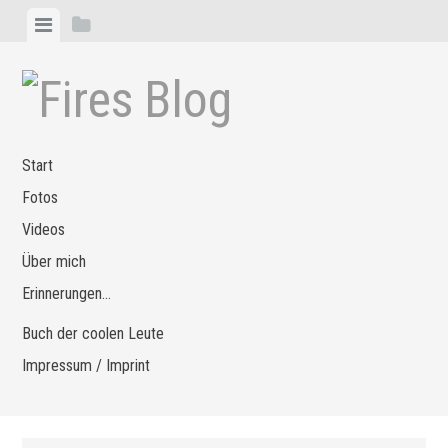
Zum
Menü
Seitenleiste
Inhalt
anzeigen
anzeigen
springen
Start
Fotos
Videos
Über mich
Erinnerungen…
Buch der coolen Leute
Impressum / Imprint