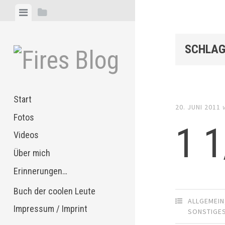
Zum
Menü
Seitenleiste
Inhalt
anzeigen
anzeigen
springen
SCHLAG
Start
20. JUNI 2011
Fotos
1 
Videos
Über mich
Erinnerungen…
Buch der coolen Leute
ALLGEMEIN
Impressum / Imprint
SONSTIGE