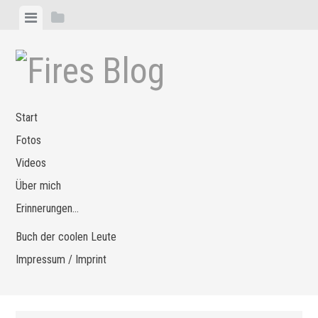
Zum
Menü
Seitenleiste
Inhalt
anzeigen
anzeigen
springen
Start
Fotos
Videos
Über mich
Erinnerungen…
Buch der coolen Leute
Impressum / Imprint