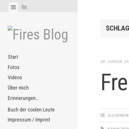
Zum
Menü
Seitenleiste
Inhalt
anzeigen
anzeigen
springen
SCHLAG
Start
28. JANUAR 20
Fotos
Fr
Videos
Über mich
Erinnerungen…
Buch der coolen Leute
ALLGEMEIN
Impressum / Imprint
KANINCHE