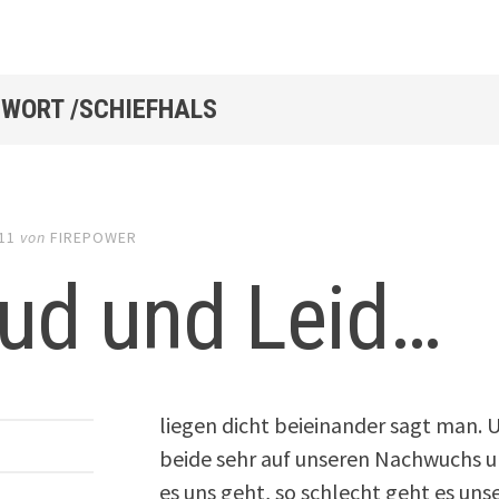
WORT /SCHIEFHALS
11
von
FIREPOWER
eud und Leid…
liegen dicht beieinander sagt man. Un
beide sehr auf unseren Nachwuchs und
es uns geht, so schlecht geht es un
N
,