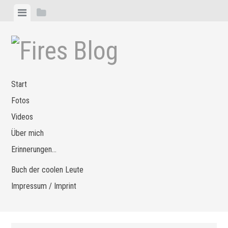
Zum
Menü
Seitenleiste
Inhalt
anzeigen
anzeigen
springen
Start
Fotos
Videos
Über mich
Erinnerungen…
Buch der coolen Leute
Impressum / Imprint