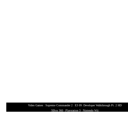
Video Games
|
Supreme Commander 2
|
E3 09: Developer Walkthrough Pt. 2 HD
XBox 360
|
Playstation 3
|
Nintendo Wii