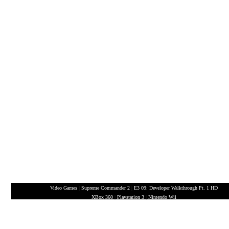
Video Games
|
Supreme Commander 2
|
E3 09: Developer Walkthrough Pt. 1 HD
XBox 360
|
Playstation 3
|
Nintendo Wii