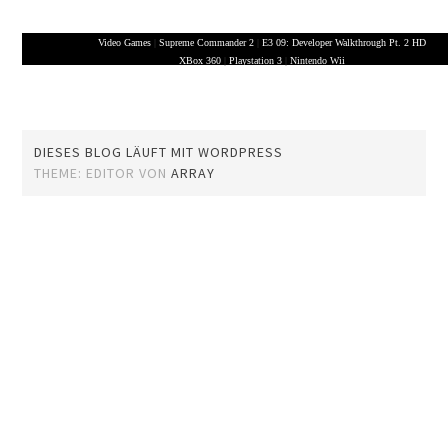
Video Games
|
Supreme Commander 2
|
E3 09: Developer Walkthrough Pt. 2 HD
XBox 360
|
Playstation 3
|
Nintendo Wii
DIESES BLOG LÄUFT MIT WORDPRESS
THEME: EDITOR VON
ARRAY