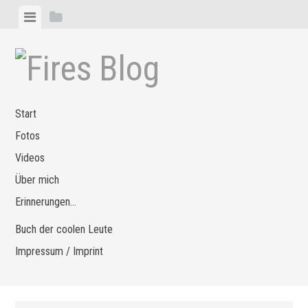
Zum
Menü
Seitenleiste
Inhalt
anzeigen
anzeigen
springen
Start
Fotos
Videos
Über mich
Erinnerungen…
Buch der coolen Leute
Impressum / Imprint