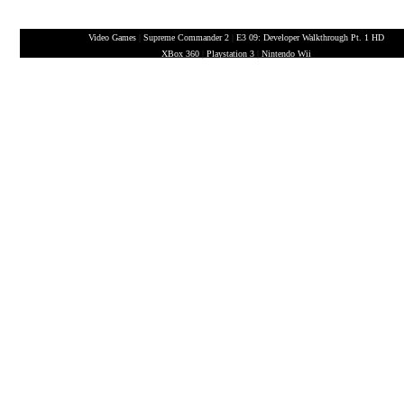
Video Games
|
Supreme Commander 2
|
E3 09: Developer Walkthrough Pt. 1 HD
XBox 360
|
Playstation 3
|
Nintendo Wii