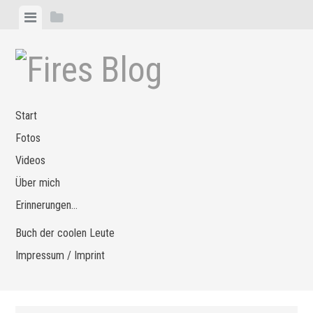
Zum
Menü
Seitenleiste
Inhalt
anzeigen
anzeigen
springen
Start
Fotos
Videos
Über mich
Erinnerungen…
Buch der coolen Leute
Impressum / Imprint