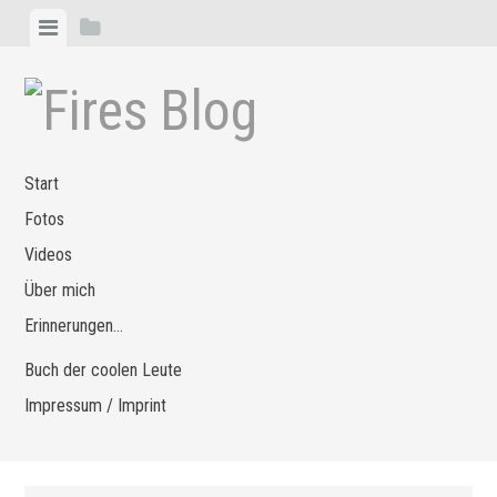
Zum
Menü
Seitenleiste
Inhalt
anzeigen
anzeigen
springen
Start
Fotos
Videos
Über mich
Erinnerungen…
Buch der coolen Leute
Impressum / Imprint