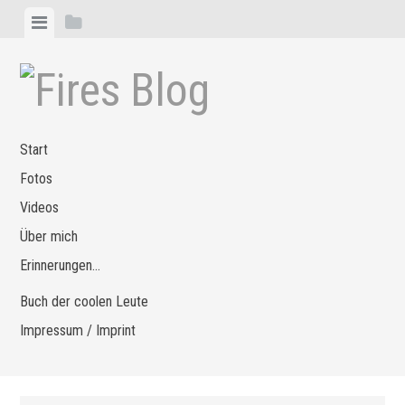
Zum
Menü
Seitenleiste
Inhalt
anzeigen
anzeigen
springen
Start
Fotos
Videos
Über mich
Erinnerungen…
Buch der coolen Leute
Impressum / Imprint