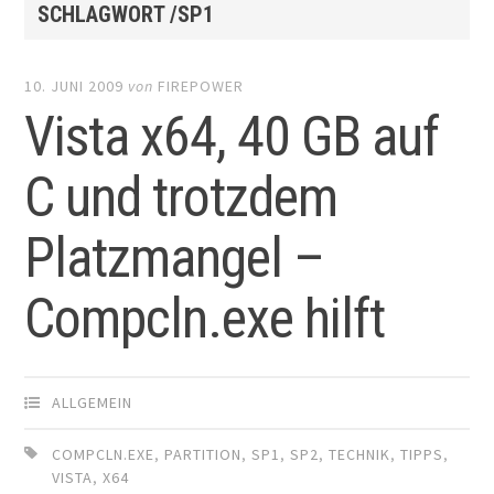
SCHLAGWORT /SP1
10. JUNI 2009
von
FIREPOWER
Vista x64, 40 GB auf
C und trotzdem
Platzmangel –
Compcln.exe hilft
ALLGEMEIN
COMPCLN.EXE
,
PARTITION
,
SP1
,
SP2
,
TECHNIK
,
TIPPS
,
VISTA
,
X64