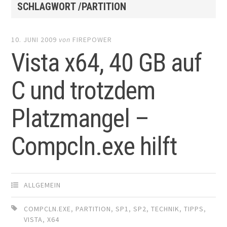
SCHLAGWORT /PARTITION
10. JUNI 2009
von
FIREPOWER
Vista x64, 40 GB auf
C und trotzdem
Platzmangel –
Compcln.exe hilft
ALLGEMEIN
COMPCLN.EXE
,
PARTITION
,
SP1
,
SP2
,
TECHNIK
,
TIPPS
,
VISTA
,
X64