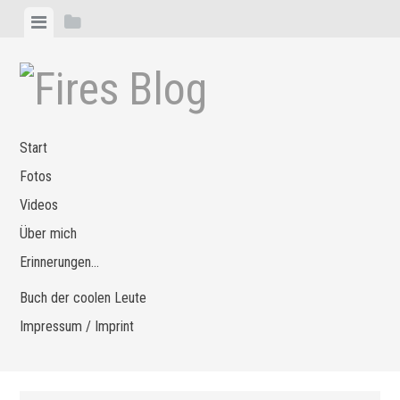
Zum
Menü
Seitenleiste
Inhalt
anzeigen
anzeigen
springen
Start
Fotos
Videos
Über mich
Erinnerungen…
Buch der coolen Leute
Impressum / Imprint