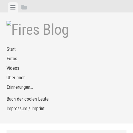
Zum
Menü
Seitenleiste
Inhalt
anzeigen
anzeigen
springen
Start
Fotos
Videos
Über mich
Erinnerungen…
Buch der coolen Leute
Impressum / Imprint