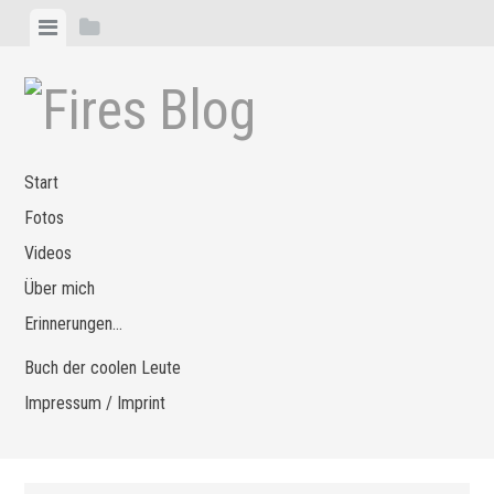
Zum
Menü
Seitenleiste
Inhalt
anzeigen
anzeigen
springen
Start
Fotos
Videos
Über mich
Erinnerungen…
Buch der coolen Leute
Impressum / Imprint