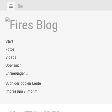
Zum
Menü
Seitenleiste
Inhalt
anzeigen
anzeigen
springen
Start
Fotos
Videos
Über mich
Erinnerungen…
Buch der coolen Leute
Impressum / Imprint
3. AUGUST 2009
von
FIREPOWER