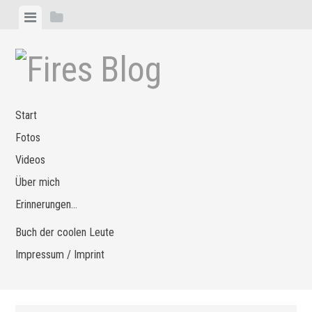
Zum
Menü
Seitenleiste
Inhalt
anzeigen
anzeigen
springen
Start
Fotos
Videos
Über mich
Erinnerungen…
Buch der coolen Leute
Impressum / Imprint