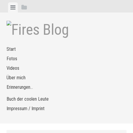
Zum
Menü
Seitenleiste
Inhalt
anzeigen
anzeigen
springen
Start
Fotos
Videos
Über mich
Erinnerungen…
Buch der coolen Leute
Impressum / Imprint