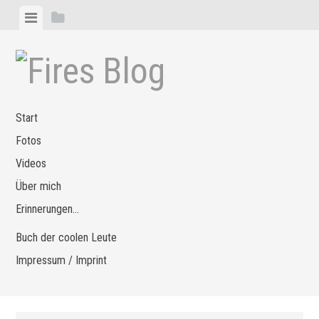
Zum
Menü
Seitenleiste
Inhalt
anzeigen
anzeigen
springen
Start
Fotos
Videos
Über mich
Erinnerungen…
Buch der coolen Leute
Impressum / Imprint