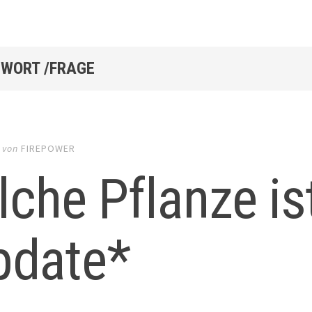
WORT /FRAGE
von
FIREPOWER
che Pflanze is
pdate*