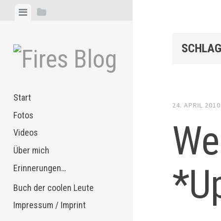
Zum
Menü
Seitenleiste
Inhalt
anzeigen
anzeigen
springen
SCHLAG
Start
24. APRIL 2010
Fotos
Wel
Videos
Über mich
*U
Erinnerungen…
Buch der coolen Leute
Impressum / Imprint