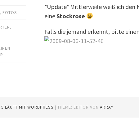
*Update* Mittlerweile weiß ich den 
,
FOTOS
eine
Stockrose
RTEN
,
Falls die jemand erkennt, bitte ein
EINEN
AR
OG LÄUFT MIT WORDPRESS
|
THEME: EDITOR VON
ARRAY