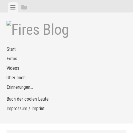
Zum
Menü
Seitenleiste
Inhalt
anzeigen
anzeigen
springen
Start
Fotos
Videos
Über mich
Erinnerungen…
Buch der coolen Leute
Impressum / Imprint