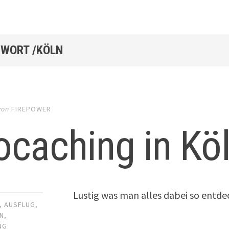
WORT /KÖLN
von
FIREPOWER
caching in Köl
Lustig was man alles dabei so entd
,
AUSFLUG
,
N
,
NG