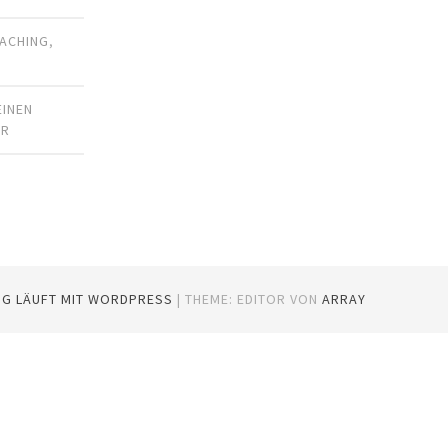
ACHING
,
EINEN
AR
OG LÄUFT MIT WORDPRESS
|
THEME: EDITOR VON
ARRAY