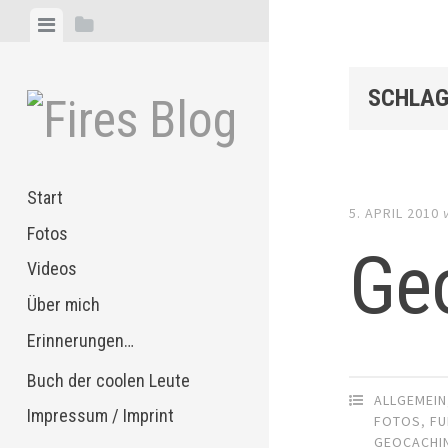
Zum
Menü
Seitenleiste
Inhalt
anzeigen
anzeigen
springen
SCHLAG
Start
5. APRIL 2010
Fotos
Geo
Videos
Über mich
Erinnerungen…
Buch der coolen Leute
ALLGEMEIN
Impressum / Imprint
FOTOS
,
FU
GEOCACHI