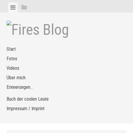
Zum
Menü
Seitenleiste
Inhalt
anzeigen
anzeigen
springen
Start
Fotos
Videos
Über mich
Erinnerungen…
Buch der coolen Leute
Impressum / Imprint