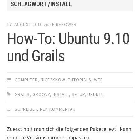
SCHLAGWORT /INSTALL
17. AUGUST 2010
von
FIREPOWER
How-To: Ubuntu 9.10
und Grails
COMPUTER
,
NICE2KNOW
,
TUTORIALS
,
WEB
GRAILS
,
GROOVY
,
INSTALL
,
SETUP
,
UBUNTU
SCHREIBE EINEN KOMMENTAR
Zuerst holt man sich die folgenden Pakete, evtl. kann
man die Versionsnummer anpassen.