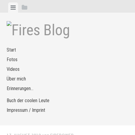
Zum
Menü
Seitenleiste
Inhalt
anzeigen
anzeigen
springen
Start
Fotos
Videos
Über mich
Erinnerungen…
Buch der coolen Leute
Impressum / Imprint
17. AUGUST 2010
von
FIREPOWER