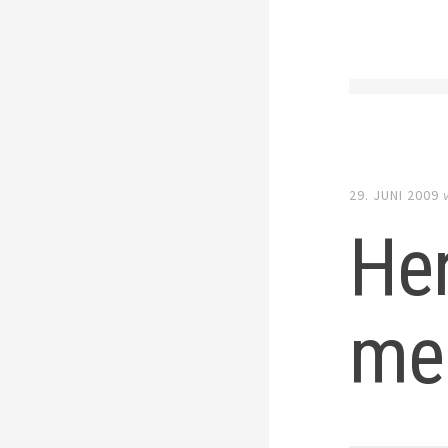
29. JUNI 2009
He
me