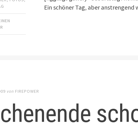
Ein schöner Tag, aber anstrengend
AG
EINEN
AR
009
von
FIREPOWER
chenende scho