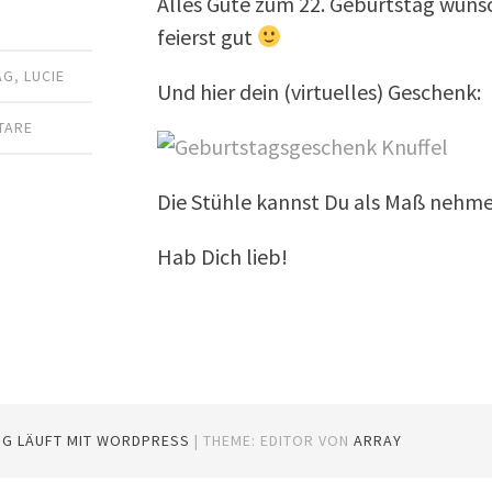
Alles Gute zum 22. Geburtstag wünsc
feierst gut
AG
,
LUCIE
Und hier dein (virtuelles) Geschenk:
TARE
Die Stühle kannst Du als Maß nehm
Hab Dich lieb!
OG LÄUFT MIT WORDPRESS
|
THEME: EDITOR VON
ARRAY