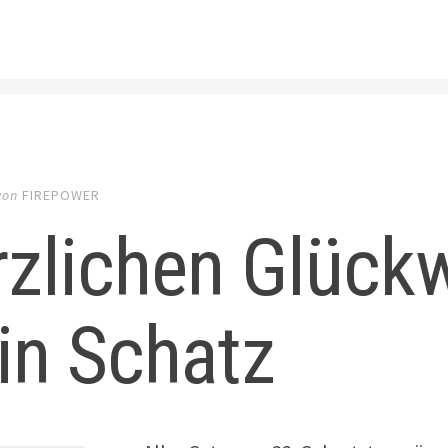
von
FIREPOWER
rzlichen Glück
in Schatz