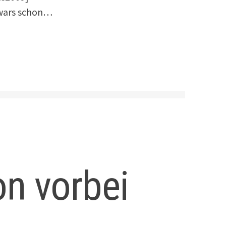
 wars schon…
n vorbei