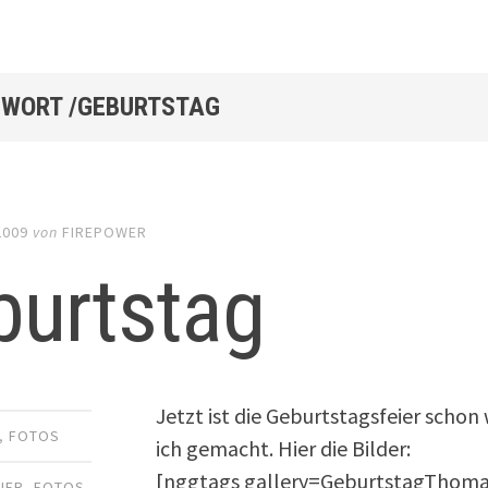
WORT /GEBURTSTAG
2009
von
FIREPOWER
burtstag
Jetzt ist die Geburtstagsfeier schon
,
FOTOS
ich gemacht. Hier die Bilder:
[nggtags gallery=GeburtstagThoma
EIER
,
FOTOS
,