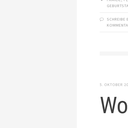
GEBURTST
SCHREIBE 
KOMMENT
5. OKTOBER 2
Wo