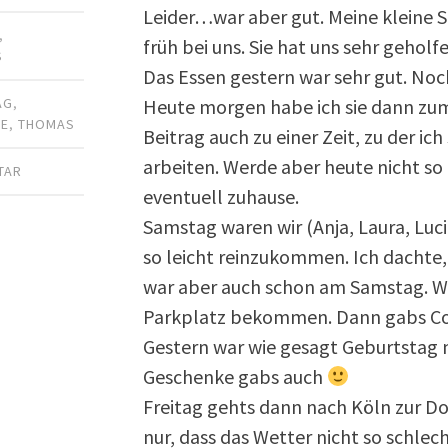
Leider…war aber gut. Meine kleine 
,
früh bei uns. Sie hat uns sehr geholf
S
Das Essen gestern war sehr gut. No
Heute morgen habe ich sie dann zu
AG
,
DE
,
THOMAS
Beitrag auch zu einer Zeit, zu der ic
arbeiten. Werde aber heute nicht so
TAR
eventuell zuhause.
Samstag waren wir (Anja, Laura, Luci
so leicht reinzukommen. Ich dachte,
war aber auch schon am Samstag. W
Parkplatz bekommen. Dann gabs Coc
Gestern war wie gesagt Geburtstag m
Geschenke gabs auch
Freitag gehts dann nach Köln zur Do
nur, dass das Wetter nicht so schlecht