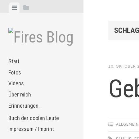
Zum
Menü
Seitenleiste
Inhalt
anzeigen
anzeigen
springen
SCHLAG
Start
10. OKTOBER 
Fotos
Ge
Videos
Über mich
Erinnerungen…
Buch der coolen Leute
ALLGEMEIN
Impressum / Imprint
FAMILIE
,
F