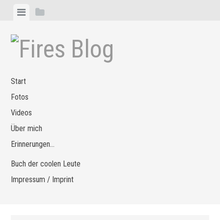
Zum
Menü
Seitenleiste
Inhalt
anzeigen
anzeigen
springen
Start
Fotos
Videos
Über mich
Erinnerungen…
Buch der coolen Leute
Impressum / Imprint