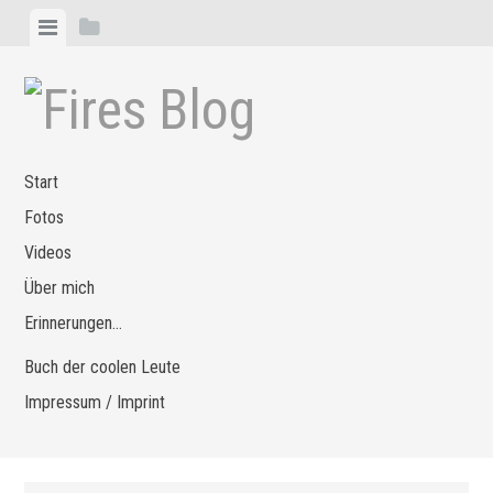
Zum
Menü
Seitenleiste
Inhalt
anzeigen
anzeigen
springen
Start
Fotos
Videos
Über mich
Erinnerungen…
Buch der coolen Leute
Impressum / Imprint