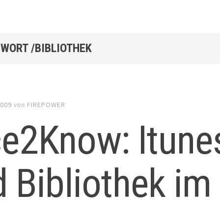
WORT /BIBLIOTHEK
2009
von
FIREPOWER
e2Know: Itune
 Bibliothek im