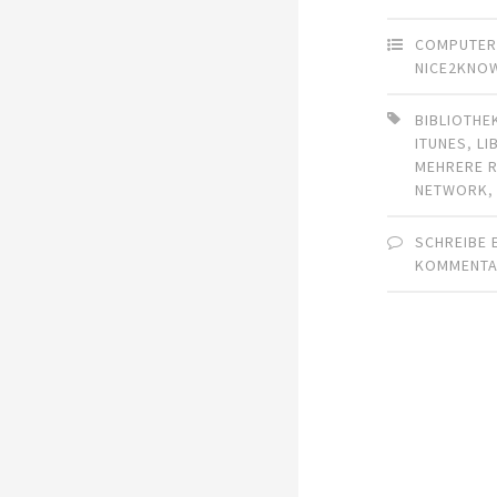
COMPUTE
NICE2KNO
BIBLIOTHE
ITUNES
,
LI
MEHRERE 
NETWORK
SCHREIBE 
KOMMENT