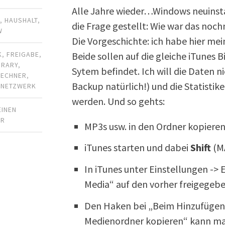
Alle Jahre wieder…Windows neuinstal
R
,
HAUSHALT
,
die Frage gestellt: Wie war das noc
W
Die Vorgeschichte: ich habe hier m
Beide sollen auf die gleiche iTunes B
K
,
FREIGABE
,
BRARY
,
Sytem befindet. Ich will die Daten 
RECHNER
,
Backup natürlich!) und die Statistik
,
NETZWERK
werden. Und so gehts:
EINEN
AR
MP3s usw. in den Ordner kopiere
iTunes starten und dabei
Shift
(M
In iTunes unter Einstellungen -> 
Media“ auf den vorher freigegeb
Den Haken bei „Beim Hinzufügen 
Medienordner kopieren“ kann man