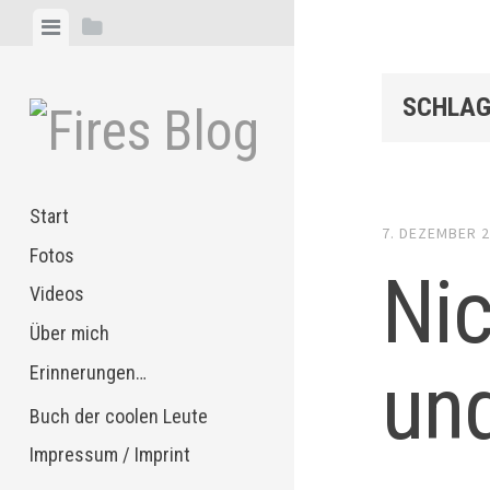
Zum
Menü
Seitenleiste
Inhalt
anzeigen
anzeigen
springen
SCHLAG
Start
7. DEZEMBER 
Fotos
Nic
Videos
Über mich
und
Erinnerungen…
Buch der coolen Leute
Impressum / Imprint