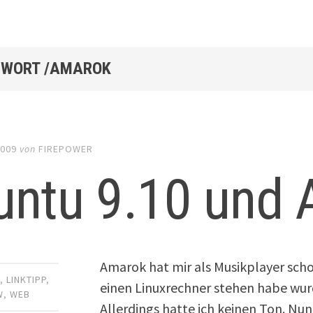
WORT /AMAROK
2009
von
FIREPOWER
untu 9.10 und
Amarok hat mir als Musikplayer scho
R
,
LINKTIPP
,
einen Linuxrechner stehen habe wurde
W
,
WEB
Allerdings hatte ich keinen Ton. Nun