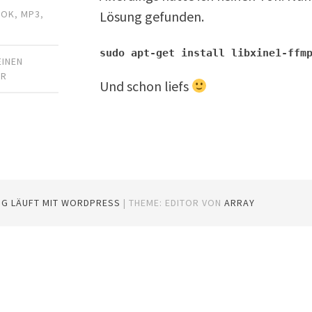
Lösung gefunden.
ROK
,
MP3
,
sudo apt-get install libxine1-ffm
EINEN
AR
Und schon liefs
OG LÄUFT MIT WORDPRESS
|
THEME: EDITOR VON
ARRAY