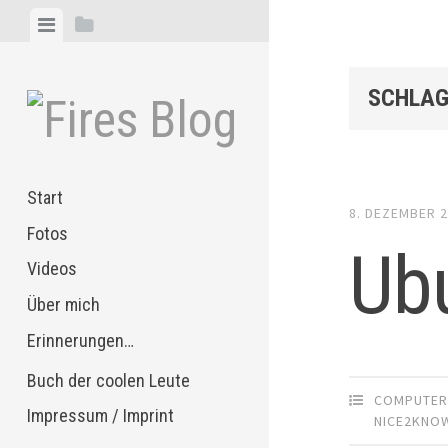
Zum
Menü
Seitenleiste
Inhalt
anzeigen
anzeigen
springen
SCHLAG
Start
8. DEZEMBER 
Fotos
Ub
Videos
Über mich
Erinnerungen…
Buch der coolen Leute
COMPUTE
Impressum / Imprint
NICE2KNO