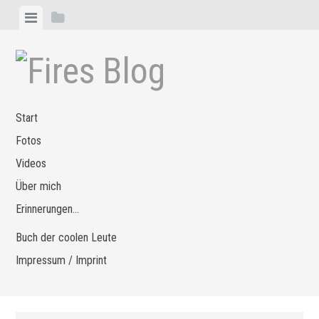
Zum
Menü
Seitenleiste
Inhalt
anzeigen
anzeigen
springen
Start
Fotos
Videos
Über mich
Erinnerungen…
Buch der coolen Leute
Impressum / Imprint