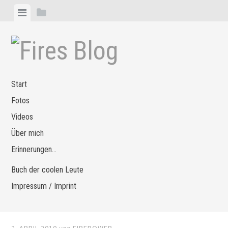
Zum
Menü
Seitenleiste
Inhalt
anzeigen
anzeigen
springen
Start
Fotos
Videos
Über mich
Erinnerungen…
Buch der coolen Leute
Impressum / Imprint
2. APRIL 2010
von
FIREPOWER