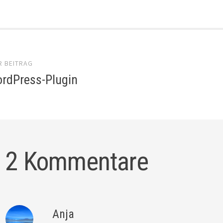
el-
R BEITRAG
gation
rdPress-Plugin
2 Kommentare
Anja