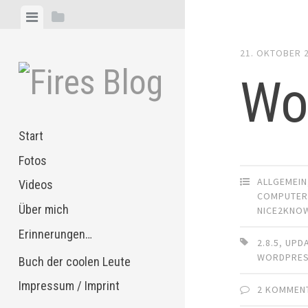
Zum
Menü
Seitenleiste
Inhalt
anzeigen
anzeigen
springen
21. OKTOBER 
Wo
Start
Fotos
ALLGEMEIN
Videos
COMPUTE
Über mich
NICE2KNO
Erinnerungen…
2.8.5
,
UPD
WORDPRE
Buch der coolen Leute
Impressum / Imprint
2 KOMMEN