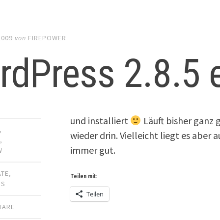
2009
von
FIREPOWER
rdPress 2.8.5 
und installiert
Läuft bisher ganz 
,
wieder drin. Vielleicht liegt es aber
R
,
immer gut.
W
ATE
,
Teilen mit:
SS
Teilen
TARE