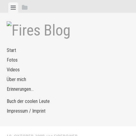
Zum
Menü
Seitenleiste
Inhalt
anzeigen
anzeigen
springen
Start
Fotos
Videos
Über mich
Erinnerungen…
Buch der coolen Leute
Impressum / Imprint
19. OKTOBER 2009
von
FIREPOWER