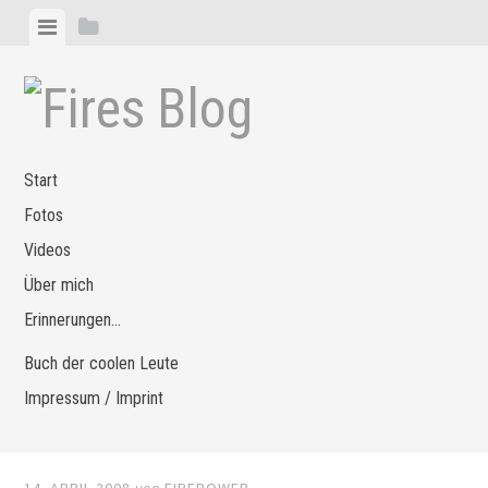
Zum
Menü
Seitenleiste
Inhalt
anzeigen
anzeigen
springen
Start
Fotos
Videos
Über mich
Erinnerungen…
Buch der coolen Leute
Impressum / Imprint
14. APRIL 2008
von
FIREPOWER