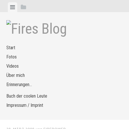
Zum
Menü
Seitenleiste
Inhalt
anzeigen
anzeigen
springen
Start
Fotos
Videos
Über mich
Erinnerungen…
Buch der coolen Leute
Impressum / Imprint
28. MÄRZ 2008
von
FIREPOWER