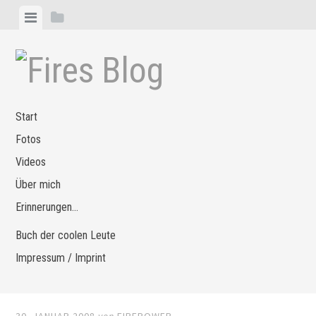
Zum
Menü
Seitenleiste
Inhalt
anzeigen
anzeigen
springen
Start
Fotos
Videos
Über mich
Erinnerungen…
Buch der coolen Leute
Impressum / Imprint
30. JANUAR 2008
von
FIREPOWER