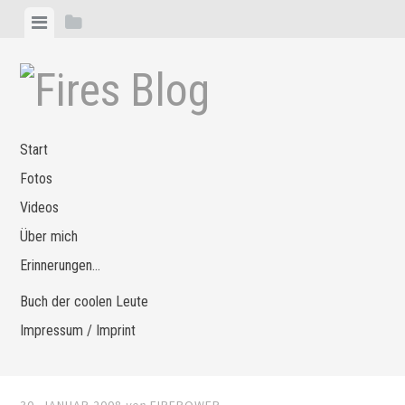
Zum
Menü
Seitenleiste
Inhalt
anzeigen
anzeigen
springen
Start
Fotos
Videos
Über mich
Erinnerungen…
Buch der coolen Leute
Impressum / Imprint
30. JANUAR 2008
von
FIREPOWER