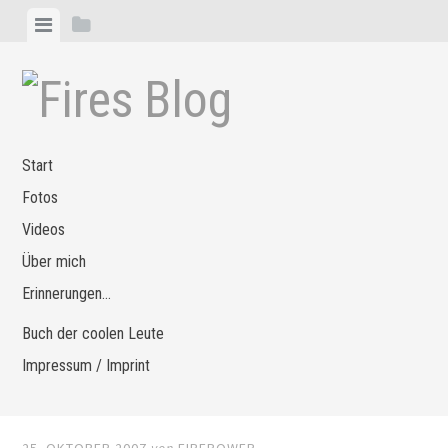
Zum
Menü
Seitenleiste
Inhalt
anzeigen
anzeigen
springen
Start
Fotos
Videos
Über mich
Erinnerungen…
Buch der coolen Leute
Impressum / Imprint
25. OKTOBER 2007
von
FIREPOWER