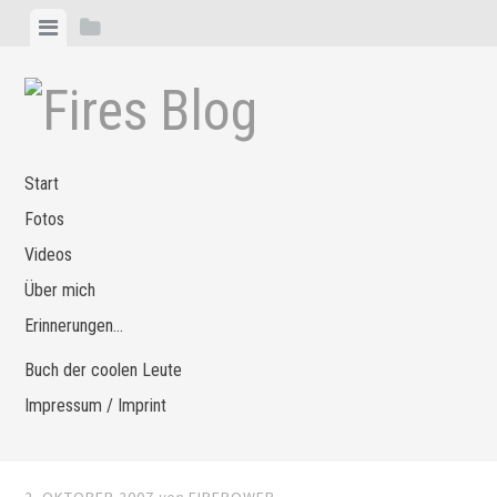
Zum
Menü
Seitenleiste
Inhalt
anzeigen
anzeigen
springen
Start
Fotos
Videos
Über mich
Erinnerungen…
Buch der coolen Leute
Impressum / Imprint
2. OKTOBER 2007
von
FIREPOWER