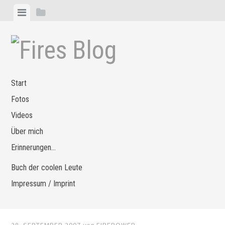
Zum
Menü
Seitenleiste
Inhalt
anzeigen
anzeigen
springen
Start
Fotos
Videos
Über mich
Erinnerungen…
Buch der coolen Leute
Impressum / Imprint
28. SEPTEMBER 2007
von
FIREPOWER