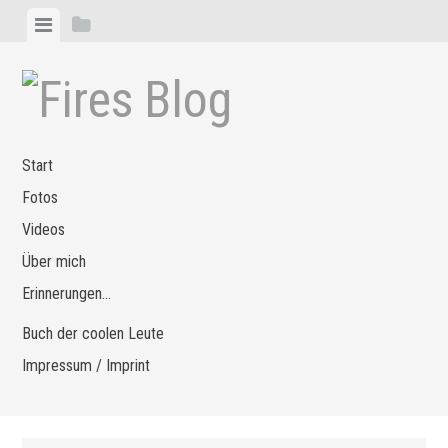
Zum
Menü
Seitenleiste
Inhalt
anzeigen
anzeigen
springen
Start
Fotos
Videos
Über mich
Erinnerungen…
Buch der coolen Leute
Impressum / Imprint