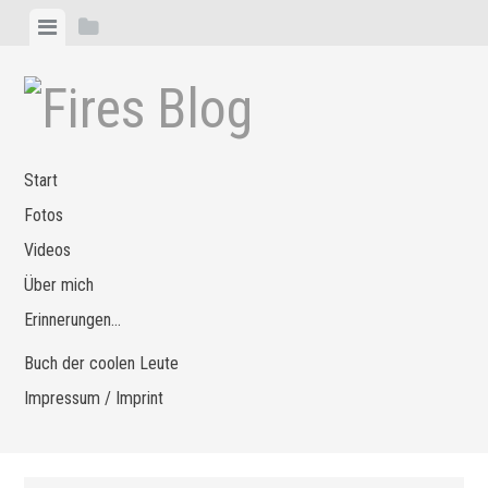
Zum
Menü
Seitenleiste
Inhalt
anzeigen
anzeigen
springen
Start
Fotos
Videos
Über mich
Erinnerungen…
Buch der coolen Leute
Impressum / Imprint