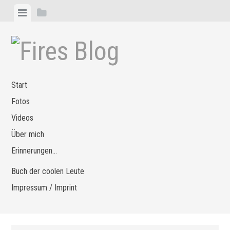
Zum
Menü
Seitenleiste
Inhalt
anzeigen
anzeigen
springen
Start
Fotos
Videos
Über mich
Erinnerungen…
Buch der coolen Leute
Impressum / Imprint