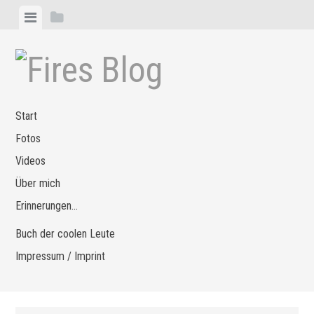
Zum
Menü
Seitenleiste
Inhalt
anzeigen
anzeigen
springen
Start
Fotos
Videos
Über mich
Erinnerungen…
Buch der coolen Leute
Impressum / Imprint