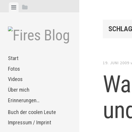
Zum
Menü
Seitenleiste
Inhalt
anzeigen
anzeigen
springen
SCHLAG
Start
19. JUNI 2009
Fotos
Was
Videos
Über mich
und
Erinnerungen…
Buch der coolen Leute
Impressum / Imprint