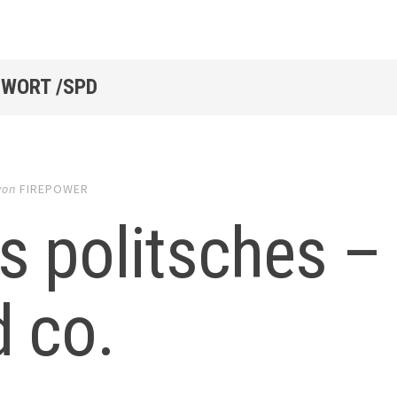
WORT /SPD
von
FIREPOWER
 politsches –
 co.