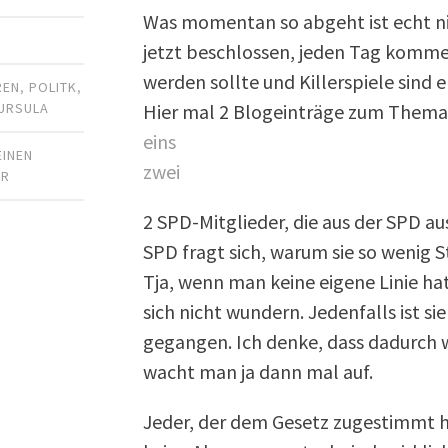
Was momentan so abgeht ist echt ni
jetzt beschlossen, jeden Tag komm
werden sollte und Killerspiele sind
REN
,
POLITK
,
Hier mal 2 Blogeinträge zum Thema
URSULA
eins
EINEN
zwei
AR
2 SPD-Mitglieder, die aus der SPD au
SPD fragt sich, warum sie so weni
Tja, wenn man keine eigene Linie ha
sich nicht wundern. Jedenfalls ist s
gegangen. Ich denke, dass dadurch w
wacht man ja dann mal auf.
Jeder, der dem Gesetz zugestimmt hat