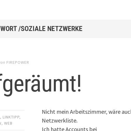
WORT /SOZIALE NETZWERKE
von
FIREPOWER
fgeräumt!
Nicht mein Arbeitszimmer, wäre auc
R
,
LINKTIPP
,
Netzwerkliste.
W
,
WEB
Ich hatte Accounts bei