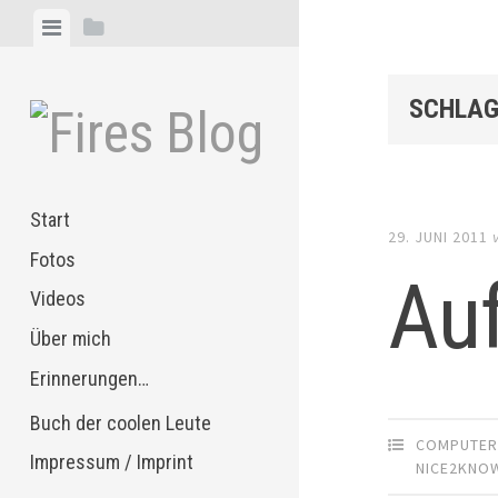
Zum
Menü
Seitenleiste
Inhalt
anzeigen
anzeigen
springen
SCHLAG
Start
29. JUNI 2011
Fotos
Au
Videos
Über mich
Erinnerungen…
Buch der coolen Leute
COMPUTE
Impressum / Imprint
NICE2KNO