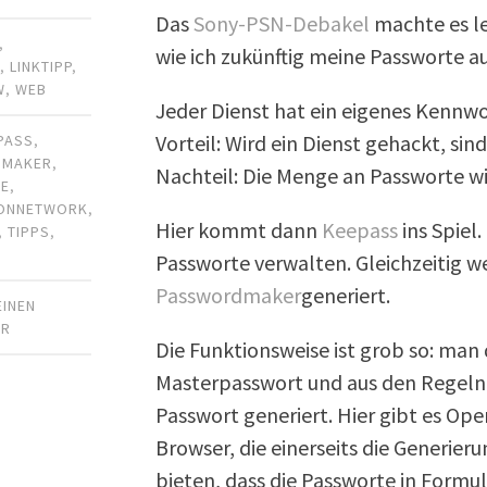
Das
Sony-PSN-Debakel
machte es le
,
wie ich zukünftig meine Passworte a
R
,
LINKTIPP
,
W
,
WEB
Jeder Dienst hat ein eigenes Kennwo
Vorteil: Wird ein Dienst gehackt, sin
PASS
,
DMAKER
,
Nachteil: Die Menge an Passworte wi
TE
,
IONNETWORK
,
Hier kommt dann
Keepass
ins Spiel
,
TIPPS
,
N
Passworte verwalten. Gleichzeitig w
Passwordmaker
generiert.
EINEN
AR
Die Funktionsweise ist grob so: man d
Masterpasswort und aus den Regeln
Passwort generiert. Hier gibt es Ope
Browser, die einerseits die Generi
bieten, dass die Passworte in Form