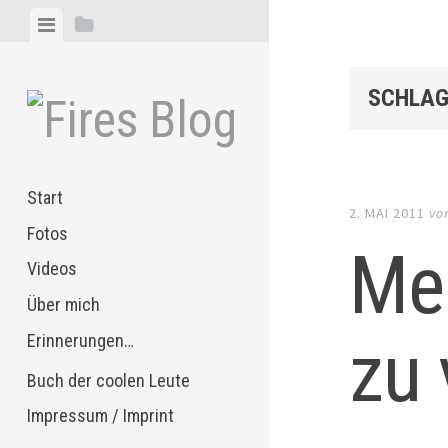
Zum
Menü
Seitenleiste
Inhalt
anzeigen
anzeigen
springen
SCHLAG
Start
2. MAI 2011
vo
Fotos
Me
Videos
Über mich
zu 
Erinnerungen…
Buch der coolen Leute
Impressum / Imprint