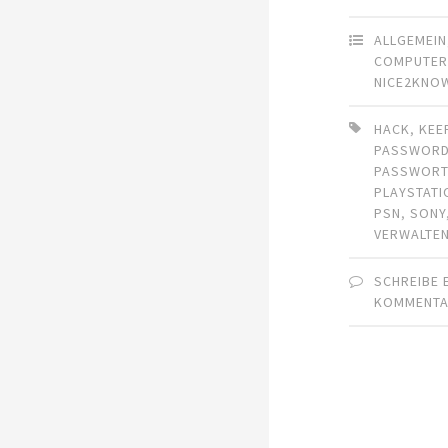
ALLGEMEIN
COMPUTE
NICE2KNO
HACK
,
KEE
PASSWOR
PASSWOR
PLAYSTAT
PSN
,
SONY
VERWALTE
SCHREIBE 
KOMMENT