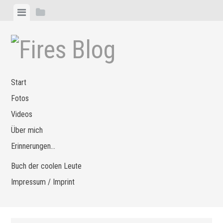
Zum
Menü
Seitenleiste
Inhalt
anzeigen
anzeigen
springen
Start
Fotos
Videos
Über mich
Erinnerungen…
Buch der coolen Leute
Impressum / Imprint