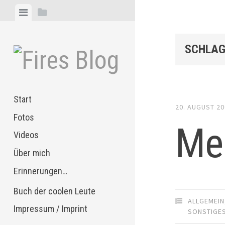
Zum
Menü
Seitenleiste
Inhalt
anzeigen
anzeigen
springen
SCHLAG
Start
20. AUGUST 2
Fotos
Mei
Videos
Über mich
Erinnerungen…
Buch der coolen Leute
ALLGEMEIN
Impressum / Imprint
SONSTIGE