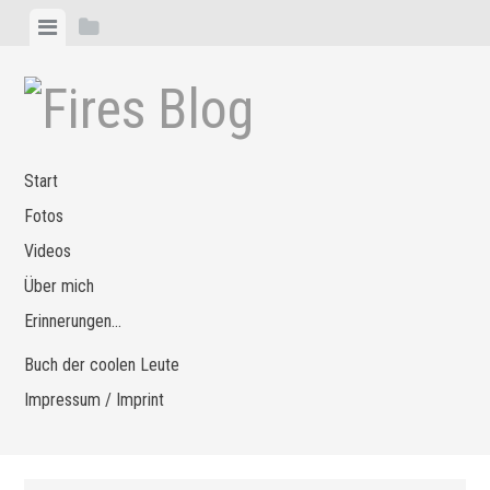
Zum
Menü
Seitenleiste
Inhalt
anzeigen
anzeigen
springen
Start
Fotos
Videos
Über mich
Erinnerungen…
Buch der coolen Leute
Impressum / Imprint